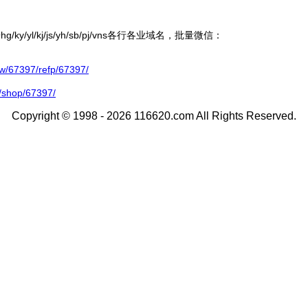
ky/yl/kj/js/yh/sb/pj/vns各行各业域名，批量微信：
67397/refp/67397/
/shop/67397/
Copyright © 1998 - 2026 116620.com All Rights Reserved.